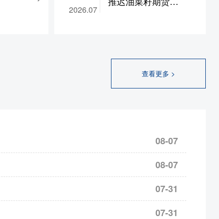
推迟油菜籽期货
B座11层
2026.07
涨跌停板幅度调整为14%；pg2610-2702合约保证金
RS2707合约及后续
日期以换领
%
合约挂牌的通知 第-
》之日为
，涨跌停板幅度调整为9%
-文号 | 2026-07-13
金安全、交
郑商函〔2026〕
心感谢客户
SR
2609合约保证金调整为13%，
668号
查看更多 >
，我们将一
为14%，SH/UR
2609合约保证金调整为15%，
服务。济南
2609合约保证金调整为17%，
ZC2609合约保证金调
68007。公
78。特此公
%，涨跌停板幅度调整为9%
08-07
，涨跌停板幅度调整为9%
，涨跌停板幅度调整为9%
08-07
，涨跌停板幅度调整为9%
，涨跌停板幅度调整为9%
07-31
，涨跌停板幅度调整为9%
07-31
，涨跌停板幅度调整为8%