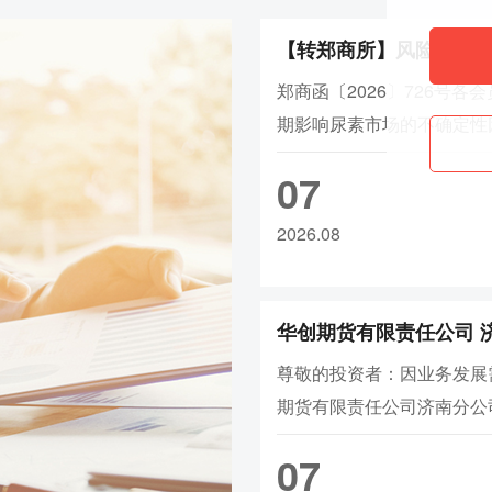
证金调整为16%，涨跌停板幅度调整
【转郑商所】风险提示
9、ad2608合约保证金调整为22%，
证金调整为15%，涨跌停板幅度调整
郑商函〔2026〕726号各
10、wr2609-2702合约涨跌停板幅
期影响尿素市场的不确定性
11、rb/hc/ss/ru/sp/op
2609合约保证金
请各会员单位切实加强投资
07
12、br/hc/rb/ss/op/sp/ru/bu2
险防范工作，提醒投资者理
大连
规交易。特此函告。郑州商
2026.08
1、rr/cs2609合约保证金调整为13%，a/b
2026年8月6日
lg/lh/p
2609合约保证金调整为15%，f
为18%，jm/j2609合约保证金调整为1
2、l2609合约保证金调整为18%，
尊敬的投资者：因业务发展
3、v2609合约保证金调整为18%，
期货有限责任公司济南分公
4、bz2609合约保证金调整为17%
拟由“济南市历下区泺源大街
5、eb2609合约保证金调整为20%
07
食大厦8层816,818”搬迁至
6、eg2609合约保证金调整为20%