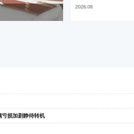
区泺源大街8号绿城金融中心
7、pg2609合约保证金调整为23%，
2026.08
1103室”。新营业场所启用
调整为18%，涨跌停板幅度调整为9
《经营证券期货业务许可证
8、pp2609合约保证金调整为18%
准。本次变更不会对客户资
郑州
易、持仓构成任何影响。衷
1、CY2609合约保证金调整为12%，
长期以来对华创期货的支持
CF/OI/RM/SF/SM
2609合约保证金调整
如既往为您提供更为优质的
FG
2609合约保证金调整为16%
，CJ
分公司联系电话：0531-556
整为57%
司客服热线：400-023-66
2、MA2609合约保证金调整为17
告。 华创期货有限
3、PF2609合约保证金调整为17%
4、PL2609合约保证金调整为17%
5、PR2609合约保证金调整为17%
6、
PX2
609合约保证金调整为17%
璃亏损加剧静待转机
7、TA2609合约保证金调整为17%
8、SA2609合约保证金调整为15%