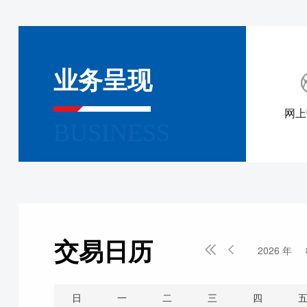
业务呈现
网上
BUSINESS
交易日历


2026 年
日
一
二
三
四