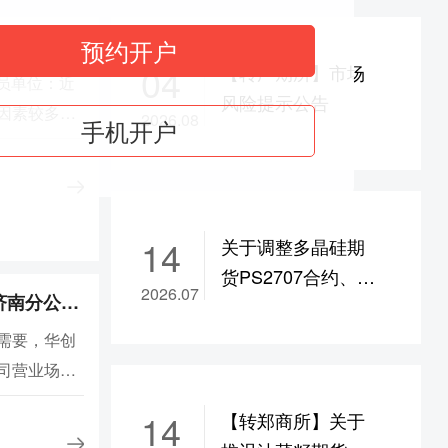
为9%
函
预约开户
ad2609合约保证金调整为17%，
ad2610-2702合约保
04
【转广期所】市场
为8%
会员单位：近
风险提示公告
度调整为8%
因素较多，
2026.08
手机开户
调整为17%，bu/br
2609合约保证金调整为19%
者教育和风
608合约保证金调整为22%
性参与，合
品交易所
/c/jd/m/y
2609合约保证金调整为14%，
14
关于调整多晶硅期
b
2609合约保证金调整为17%，
i2609合约保证金调整
货PS2707合约、碳
9%
2026.07
华创期货有限责任公司 济南分公司营业场所变更公告
酸锂期货LC2707合
涨跌停板幅度调整为9%
约交易手续费的通
需要，华创
涨跌停板幅度调整为9%
知
司营业场所
，涨跌停板幅度调整为8%
3号山东粮
，涨跌停板幅度调整为11%
14
【转郑商所】关于
“济南市历下
，涨跌停板幅度调整为11%