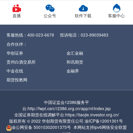
1、CY2609合约保证金调整为12%，SR
2609
合约保证金调整为13%，
直播
公众号
软件下载
客服中心
CF/OI/RM/SF/SM
2609合约保证金调整为
14%，SH/UR
2609合约保证金调整为15%，
客服热线：
投诉电话：
400-023-6678
023-89039483
FG
2609合约保证金调整为16%
，CJ
2609合约
合作伙伴：
保证金调整为17%，
ZC2609合约保证金调整
华创证券
金汇金融
为57%
贵州白酒交易所
和讯期货
2、MA2609合约保证金调整为17%，涨跌停
中金在线
金融界
板幅度调整为9%
期货投教网
3、PF2609合约保证金调整为17%，涨跌停板
幅度调整为9%
中国证监会12386服务平
4、PL2609合约保证金调整为17%，涨跌停板
台:http://fwpt.csrc12386.org.cn/app/nt/index.jsp
幅度调整为9%
全国证券期货在线调解平台:https://tiaojie.investor.org.cn/
版权所有 © 2022 华创期货有限责任公司
渝ICP备12001301号
5、PR2609合约保证金调整为17%，涨跌停
渝公网安备
50010302001375号
本网站支持ipv6网络
安全联盟
板幅度调整为9%