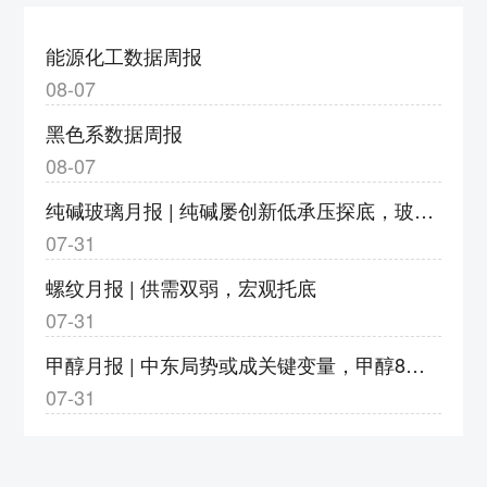
度调整为9%
3、v2609合约保证金调整为18%，涨跌停板
能源化工数据周报
幅度调整为9%
08-07
4、bz2609合约保证金调整为17%，涨跌停板
黑色系数据周报
幅度调整为8%
08-07
5、eb2609合约保证金调整为20%，涨跌停板
纯碱玻璃月报 | 纯碱屡创新低承压探底，玻璃亏损加剧静待转机
幅度调整为11%
07-31
6、eg2609合约保证金调整为20%，涨跌停板
幅度调整为11%
螺纹月报 | 供需双弱，宏观托底
7、pg2609合约保证金调整为23%，涨跌停板
07-31
幅度调整为14%；pg2610-2702合约保证金调
甲醇月报 | 中东局势或成关键变量，甲醇8月或以宽幅震荡运行
整为18%，涨跌停板幅度调整为9%
07-31
8、pp2609合约保证金调整为18%，涨跌停板
幅度调整为9%
郑州