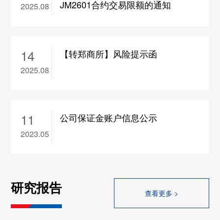
JM2601合约交易限额的通知
2025.08
合约保证金调整为17%，
ad2610-2702合约保
证金调整为15%，涨跌停板幅度调整为8%
10、wr2609-2702合约涨跌停板幅度调整为
14
8%
【转郑商所】风险提示函
11、rb/hc/ss/ru/sp/op
2609合约保证金调整为
2025.08
17%，bu/br
2609合约保证金调整为19%
12、br/hc/rb/ss/op/sp/ru/bu2608合约保证金调
整为22%
11
公司保证金账户信息公示
大连
2023.05
1、rr/cs2609合约保证金调整为13%，
a/b/c/jd/m/y
2609合约保证金调整为14%，
lg/lh/p
2609合约保证金调整为15%，fb
2609合
研究报告
约保证金调整为17%，
i2609合约保证金调整
查看更多 >
为18%，jm/j2609合约保证金调整为19%
2、l2609合约保证金调整为18%，涨跌停板幅