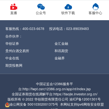
1、CY2609合约保证金调整为12%，SR
2609
合约保证金调整为13%，
直播
公众号
软件下载
客服中心
CF/OI/RM/SF/SM
2609合约保证金调整为
14%，SH/UR
2609合约保证金调整为15%，
客服热线：
投诉电话：
400-023-6678
023-89039483
FG
2609合约保证金调整为16%
，CJ
2609合约
合作伙伴：
保证金调整为17%，
ZC2609合约保证金调整
华创证券
金汇金融
为57%
贵州白酒交易所
和讯期货
2、MA2609合约保证金调整为17%，涨跌停
中金在线
金融界
板幅度调整为9%
期货投教网
3、PF2609合约保证金调整为17%，涨跌停板
幅度调整为9%
中国证监会12386服务平
4、PL2609合约保证金调整为17%，涨跌停板
台:http://fwpt.csrc12386.org.cn/app/nt/index.jsp
幅度调整为9%
全国证券期货在线调解平台:https://tiaojie.investor.org.cn/
版权所有 © 2022 华创期货有限责任公司
渝ICP备12001301号
5、PR2609合约保证金调整为17%，涨跌停
渝公网安备
50010302001375号
本网站支持ipv6网络
安全联盟
板幅度调整为9%