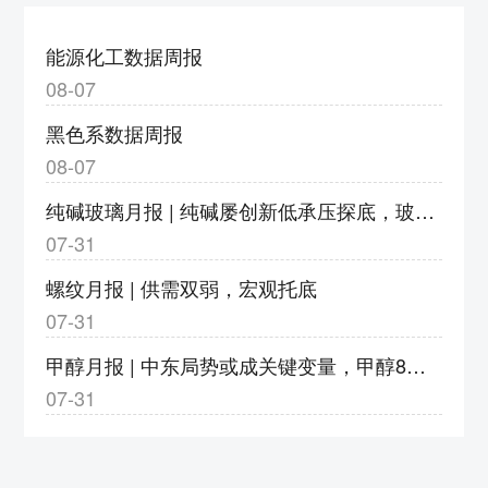
度调整为9%
3、v2609合约保证金调整为18%，涨跌停板
能源化工数据周报
幅度调整为9%
08-07
4、bz2609合约保证金调整为17%，涨跌停板
黑色系数据周报
幅度调整为8%
08-07
5、eb2609合约保证金调整为20%，涨跌停板
纯碱玻璃月报 | 纯碱屡创新低承压探底，玻璃亏损加剧静待转机
幅度调整为11%
07-31
6、eg2609合约保证金调整为20%，涨跌停板
幅度调整为11%
螺纹月报 | 供需双弱，宏观托底
7、pg2609合约保证金调整为23%，涨跌停板
07-31
幅度调整为14%；pg2610-2702合约保证金调
甲醇月报 | 中东局势或成关键变量，甲醇8月或以宽幅震荡运行
整为18%，涨跌停板幅度调整为9%
07-31
8、pp2609合约保证金调整为18%，涨跌停板
幅度调整为9%
郑州