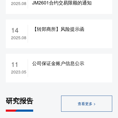
JM2601合约交易限额的通知
2025.08
合约保证金调整为17%，
ad2610-2702合约保
证金调整为15%，涨跌停板幅度调整为8%
10、wr2609-2702合约涨跌停板幅度调整为
14
8%
【转郑商所】风险提示函
11、rb/hc/ss/ru/sp/op
2609合约保证金调整为
2025.08
17%，bu/br
2609合约保证金调整为19%
12、br/hc/rb/ss/op/sp/ru/bu2608合约保证金调
整为22%
11
公司保证金账户信息公示
大连
2023.05
1、rr/cs2609合约保证金调整为13%，
a/b/c/jd/m/y
2609合约保证金调整为14%，
lg/lh/p
2609合约保证金调整为15%，fb
2609合
研究报告
约保证金调整为17%，
i2609合约保证金调整
查看更多 >
为18%，jm/j2609合约保证金调整为19%
2、l2609合约保证金调整为18%，涨跌停板幅