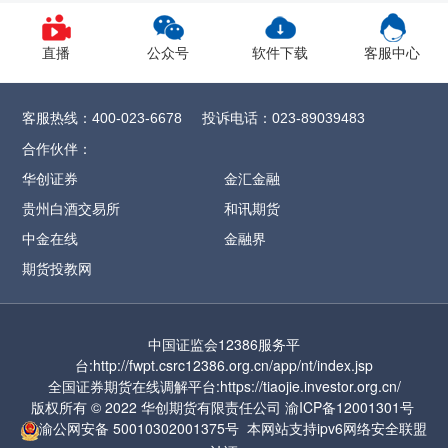
1、CY2609合约保证金调整为12%，SR
2609
合约保证金调整为13%，
直播
公众号
软件下载
客服中心
CF/OI/RM/SF/SM
2609合约保证金调整为
14%，SH/UR
2609合约保证金调整为15%，
客服热线：
投诉电话：
400-023-6678
023-89039483
FG
2609合约保证金调整为16%
，CJ
2609合约
合作伙伴：
保证金调整为17%，
ZC2609合约保证金调整
华创证券
金汇金融
为57%
贵州白酒交易所
和讯期货
2、MA2609合约保证金调整为17%，涨跌停
中金在线
金融界
板幅度调整为9%
期货投教网
3、PF2609合约保证金调整为17%，涨跌停板
幅度调整为9%
中国证监会12386服务平
4、PL2609合约保证金调整为17%，涨跌停板
台:http://fwpt.csrc12386.org.cn/app/nt/index.jsp
幅度调整为9%
全国证券期货在线调解平台:https://tiaojie.investor.org.cn/
版权所有 © 2022 华创期货有限责任公司
渝ICP备12001301号
5、PR2609合约保证金调整为17%，涨跌停
渝公网安备
50010302001375号
本网站支持ipv6网络
安全联盟
板幅度调整为9%