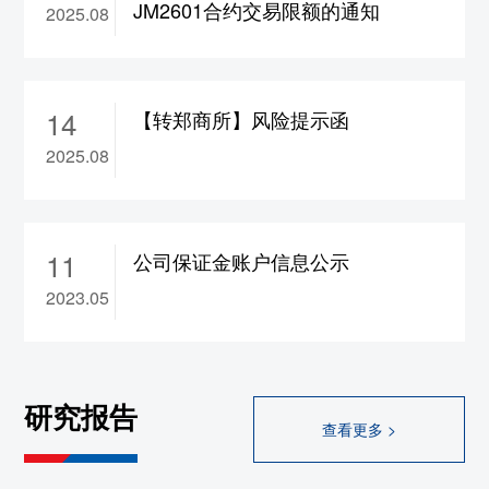
JM2601合约交易限额的通知
2025.08
合约保证金调整为17%，
ad2610-2702合约保
证金调整为15%，涨跌停板幅度调整为8%
10、wr2609-2702合约涨跌停板幅度调整为
14
8%
【转郑商所】风险提示函
11、rb/hc/ss/ru/sp/op
2609合约保证金调整为
2025.08
17%，bu/br
2609合约保证金调整为19%
12、br/hc/rb/ss/op/sp/ru/bu2608合约保证金调
整为22%
11
公司保证金账户信息公示
大连
2023.05
1、rr/cs2609合约保证金调整为13%，
a/b/c/jd/m/y
2609合约保证金调整为14%，
lg/lh/p
2609合约保证金调整为15%，fb
2609合
研究报告
约保证金调整为17%，
i2609合约保证金调整
查看更多 >
为18%，jm/j2609合约保证金调整为19%
2、l2609合约保证金调整为18%，涨跌停板幅