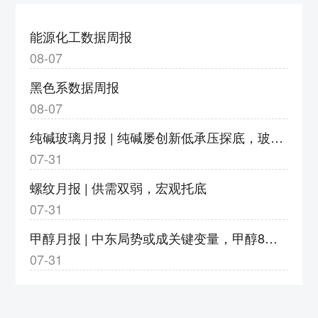
度调整为9%
3、v2609合约保证金调整为18%，涨跌停板
能源化工数据周报
幅度调整为9%
08-07
4、bz2609合约保证金调整为17%，涨跌停板
黑色系数据周报
幅度调整为8%
08-07
5、eb2609合约保证金调整为20%，涨跌停板
纯碱玻璃月报 | 纯碱屡创新低承压探底，玻璃亏损加剧静待转机
幅度调整为11%
07-31
6、eg2609合约保证金调整为20%，涨跌停板
幅度调整为11%
螺纹月报 | 供需双弱，宏观托底
7、pg2609合约保证金调整为23%，涨跌停板
07-31
幅度调整为14%；pg2610-2702合约保证金调
甲醇月报 | 中东局势或成关键变量，甲醇8月或以宽幅震荡运行
整为18%，涨跌停板幅度调整为9%
07-31
8、pp2609合约保证金调整为18%，涨跌停板
幅度调整为9%
郑州