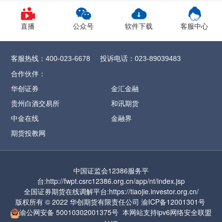
幅度调整为9%
郑州
直播
公众号
软件下载
客服中心
1、CY2609合约保证金调整为12%，SR
2609
合约保证金调整为13%，
客服热线：
投诉电话：
400-023-6678
023-89039483
CF/OI/RM/SF/SM
2609合约保证金调整为
合作伙伴：
14%，SH/UR
2609合约保证金调整为15%，
华创证券
金汇金融
FG
2609合约保证金调整为16%
，CJ
2609合约
贵州白酒交易所
和讯期货
保证金调整为17%，
ZC2609合约保证金调整
中金在线
金融界
为57%
期货投教网
2、MA2609合约保证金调整为17%，涨跌停
板幅度调整为9%
中国证监会12386服务平
3、PF2609合约保证金调整为17%，涨跌停板
台:http://fwpt.csrc12386.org.cn/app/nt/index.jsp
幅度调整为9%
全国证券期货在线调解平台:https://tiaojie.investor.org.cn/
版权所有 © 2022 华创期货有限责任公司
渝ICP备12001301号
4、PL2609合约保证金调整为17%，涨跌停板
渝公网安备
50010302001375号
本网站支持ipv6网络
安全联盟
幅度调整为9%