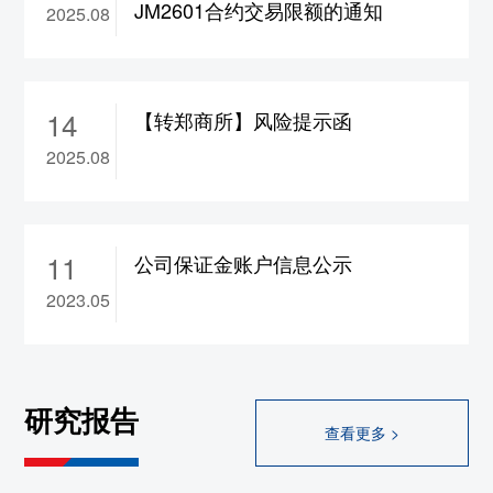
JM2601合约交易限额的通知
2025.08
合约保证金调整为17%，
ad2610-2702合约保
证金调整为15%，涨跌停板幅度调整为8%
10、wr2609-2702合约涨跌停板幅度调整为
14
8%
【转郑商所】风险提示函
11、rb/hc/ss/ru/sp/op
2609合约保证金调整为
2025.08
17%，bu/br
2609合约保证金调整为19%
12、br/hc/rb/ss/op/sp/ru/bu2608合约保证金调
整为22%
11
公司保证金账户信息公示
大连
2023.05
1、rr/cs2609合约保证金调整为13%，
a/b/c/jd/m/y
2609合约保证金调整为14%，
lg/lh/p
2609合约保证金调整为15%，fb
2609合
研究报告
约保证金调整为17%，
i2609合约保证金调整
查看更多 >
为18%，jm/j2609合约保证金调整为19%
2、l2609合约保证金调整为18%，涨跌停板幅