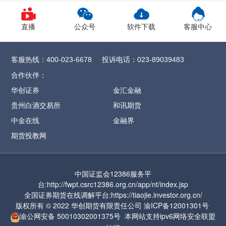
1、CY2609合约保证金调整为12%，SR
2609
合约保证金调整为13%，
直播
公众号
软件下载
客服中心
CF/OI/RM/SF/SM
2609合约保证金调整为
14%，SH/UR
2609合约保证金调整为15%，
客服热线：
投诉电话：
400-023-6678
023-89039483
FG
2609合约保证金调整为16%
，CJ
2609合约
合作伙伴：
保证金调整为17%，
ZC2609合约保证金调整
华创证券
金汇金融
为57%
贵州白酒交易所
和讯期货
2、MA2609合约保证金调整为17%，涨跌停
中金在线
金融界
板幅度调整为9%
期货投教网
3、PF2609合约保证金调整为17%，涨跌停板
幅度调整为9%
中国证监会12386服务平
4、PL2609合约保证金调整为17%，涨跌停板
台:http://fwpt.csrc12386.org.cn/app/nt/index.jsp
幅度调整为9%
全国证券期货在线调解平台:https://tiaojie.investor.org.cn/
版权所有 © 2022 华创期货有限责任公司
渝ICP备12001301号
5、PR2609合约保证金调整为17%，涨跌停
渝公网安备
50010302001375号
本网站支持ipv6网络
安全联盟
板幅度调整为9%