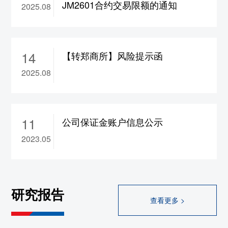
JM2601合约交易限额的通知
2025.08
合约保证金调整为17%，
ad2610-2702合约保
证金调整为15%，涨跌停板幅度调整为8%
10、wr2609-2702合约涨跌停板幅度调整为
14
8%
【转郑商所】风险提示函
11、rb/hc/ss/ru/sp/op
2609合约保证金调整为
2025.08
17%，bu/br
2609合约保证金调整为19%
12、br/hc/rb/ss/op/sp/ru/bu2608合约保证金调
整为22%
11
公司保证金账户信息公示
大连
2023.05
1、rr/cs2609合约保证金调整为13%，
a/b/c/jd/m/y
2609合约保证金调整为14%，
lg/lh/p
2609合约保证金调整为15%，fb
2609合
研究报告
约保证金调整为17%，
i2609合约保证金调整
查看更多 >
为18%，jm/j2609合约保证金调整为19%
2、l2609合约保证金调整为18%，涨跌停板幅