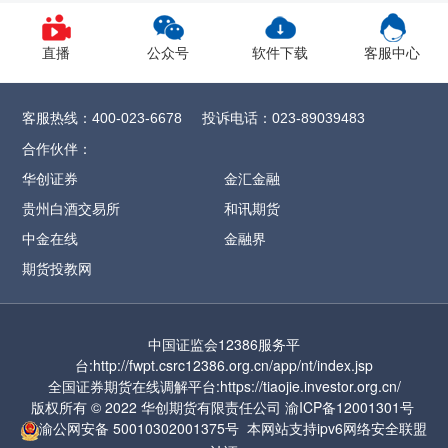
1、CY2609合约保证金调整为12%，SR
2609
合约保证金调整为13%，
直播
公众号
软件下载
客服中心
CF/OI/RM/SF/SM
2609合约保证金调整为
14%，SH/UR
2609合约保证金调整为15%，
客服热线：
投诉电话：
400-023-6678
023-89039483
FG
2609合约保证金调整为16%
，CJ
2609合约
合作伙伴：
保证金调整为17%，
ZC2609合约保证金调整
华创证券
金汇金融
为57%
贵州白酒交易所
和讯期货
2、MA2609合约保证金调整为17%，涨跌停
中金在线
金融界
板幅度调整为9%
期货投教网
3、PF2609合约保证金调整为17%，涨跌停板
幅度调整为9%
中国证监会12386服务平
4、PL2609合约保证金调整为17%，涨跌停板
台:http://fwpt.csrc12386.org.cn/app/nt/index.jsp
幅度调整为9%
全国证券期货在线调解平台:https://tiaojie.investor.org.cn/
版权所有 © 2022 华创期货有限责任公司
渝ICP备12001301号
5、PR2609合约保证金调整为17%，涨跌停
渝公网安备
50010302001375号
本网站支持ipv6网络
安全联盟
板幅度调整为9%