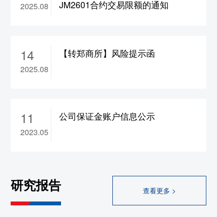
JM2601合约交易限额的通知
2025.08
合约保证金调整为17%，
ad2610-2702合约保
证金调整为15%，涨跌停板幅度调整为8%
10、wr2609-2702合约涨跌停板幅度调整为
14
8%
【转郑商所】风险提示函
11、rb/hc/ss/ru/sp/op
2609合约保证金调整为
2025.08
17%，bu/br
2609合约保证金调整为19%
12、br/hc/rb/ss/op/sp/ru/bu2608合约保证金调
整为22%
11
公司保证金账户信息公示
大连
2023.05
1、rr/cs2609合约保证金调整为13%，
a/b/c/jd/m/y
2609合约保证金调整为14%，
lg/lh/p
2609合约保证金调整为15%，fb
2609合
研究报告
约保证金调整为17%，
i2609合约保证金调整
查看更多 >
为18%，jm/j2609合约保证金调整为19%
2、l2609合约保证金调整为18%，涨跌停板幅