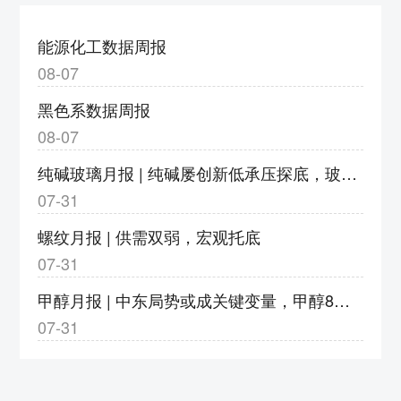
度调整为9%
3、v2609合约保证金调整为18%，涨跌停板
能源化工数据周报
幅度调整为9%
08-07
4、bz2609合约保证金调整为17%，涨跌停板
黑色系数据周报
幅度调整为8%
08-07
5、eb2609合约保证金调整为20%，涨跌停板
纯碱玻璃月报 | 纯碱屡创新低承压探底，玻璃亏损加剧静待转机
幅度调整为11%
07-31
6、eg2609合约保证金调整为20%，涨跌停板
幅度调整为11%
螺纹月报 | 供需双弱，宏观托底
7、pg2609合约保证金调整为23%，涨跌停板
07-31
幅度调整为14%；pg2610-2702合约保证金调
甲醇月报 | 中东局势或成关键变量，甲醇8月或以宽幅震荡运行
整为18%，涨跌停板幅度调整为9%
07-31
8、pp2609合约保证金调整为18%，涨跌停板
幅度调整为9%
郑州