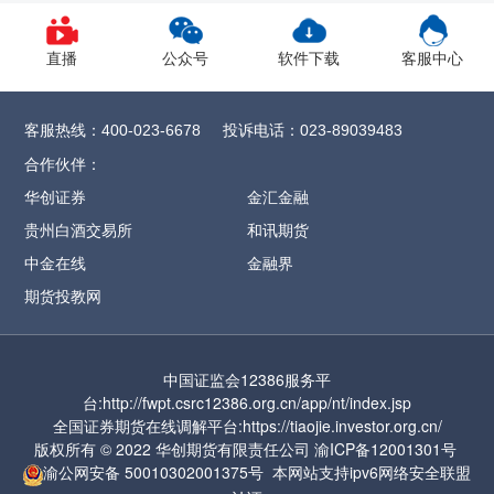
1、CY2609合约保证金调整为12%，SR
2609
合约保证金调整为13%，
直播
公众号
软件下载
客服中心
CF/OI/RM/SF/SM
2609合约保证金调整为
14%，SH/UR
2609合约保证金调整为15%，
客服热线：
投诉电话：
400-023-6678
023-89039483
FG
2609合约保证金调整为16%
，CJ
2609合约
合作伙伴：
保证金调整为17%，
ZC2609合约保证金调整
华创证券
金汇金融
为57%
贵州白酒交易所
和讯期货
2、MA2609合约保证金调整为17%，涨跌停
中金在线
金融界
板幅度调整为9%
期货投教网
3、PF2609合约保证金调整为17%，涨跌停板
幅度调整为9%
中国证监会12386服务平
4、PL2609合约保证金调整为17%，涨跌停板
台:http://fwpt.csrc12386.org.cn/app/nt/index.jsp
幅度调整为9%
全国证券期货在线调解平台:https://tiaojie.investor.org.cn/
版权所有 © 2022 华创期货有限责任公司
渝ICP备12001301号
5、PR2609合约保证金调整为17%，涨跌停
渝公网安备
50010302001375号
本网站支持ipv6网络
安全联盟
板幅度调整为9%