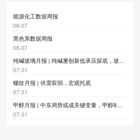
度调整为9%
3、v2609合约保证金调整为18%，涨跌停板
能源化工数据周报
幅度调整为9%
08-07
4、bz2609合约保证金调整为17%，涨跌停板
黑色系数据周报
幅度调整为8%
08-07
5、eb2609合约保证金调整为20%，涨跌停板
纯碱玻璃月报 | 纯碱屡创新低承压探底，玻璃亏损加剧静待转机
幅度调整为11%
07-31
6、eg2609合约保证金调整为20%，涨跌停板
幅度调整为11%
螺纹月报 | 供需双弱，宏观托底
7、pg2609合约保证金调整为23%，涨跌停板
07-31
幅度调整为14%；pg2610-2702合约保证金调
甲醇月报 | 中东局势或成关键变量，甲醇8月或以宽幅震荡运行
整为18%，涨跌停板幅度调整为9%
07-31
8、pp2609合约保证金调整为18%，涨跌停板
幅度调整为9%
郑州