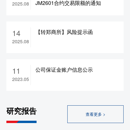
JM2601合约交易限额的通知
2025.08
合约保证金调整为17%，
ad2610-2702合约保
证金调整为15%，涨跌停板幅度调整为8%
10、wr2609-2702合约涨跌停板幅度调整为
14
8%
【转郑商所】风险提示函
11、rb/hc/ss/ru/sp/op
2609合约保证金调整为
2025.08
17%，bu/br
2609合约保证金调整为19%
12、br/hc/rb/ss/op/sp/ru/bu2608合约保证金调
整为22%
11
公司保证金账户信息公示
大连
2023.05
1、rr/cs2609合约保证金调整为13%，
a/b/c/jd/m/y
2609合约保证金调整为14%，
lg/lh/p
2609合约保证金调整为15%，fb
2609合
研究报告
约保证金调整为17%，
i2609合约保证金调整
查看更多 >
为18%，jm/j2609合约保证金调整为19%
2、l2609合约保证金调整为18%，涨跌停板幅