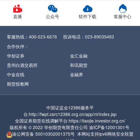
1、CY2609合约保证金调整为12%，SR
2609
合约保证金调整为13%，
直播
公众号
软件下载
客服中心
CF/OI/RM/SF/SM
2609合约保证金调整为
14%，SH/UR
2609合约保证金调整为15%，
客服热线：
投诉电话：
400-023-6678
023-89039483
FG
2609合约保证金调整为16%
，CJ
2609合约
合作伙伴：
保证金调整为17%，
ZC2609合约保证金调整
华创证券
金汇金融
为57%
贵州白酒交易所
和讯期货
2、MA2609合约保证金调整为17%，涨跌停
中金在线
金融界
板幅度调整为9%
期货投教网
3、PF2609合约保证金调整为17%，涨跌停板
幅度调整为9%
中国证监会12386服务平
4、PL2609合约保证金调整为17%，涨跌停板
台:http://fwpt.csrc12386.org.cn/app/nt/index.jsp
幅度调整为9%
全国证券期货在线调解平台:https://tiaojie.investor.org.cn/
版权所有 © 2022 华创期货有限责任公司
渝ICP备12001301号
5、PR2609合约保证金调整为17%，涨跌停
渝公网安备
50010302001375号
本网站支持ipv6网络
安全联盟
板幅度调整为9%