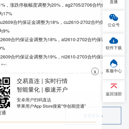
直播
31%，涨跌停板幅度调整为20%，ag2705/2706合约保
17%
cu2609合约保证金调整为18%，
cu2610-2702合约保
公众号
为9%
al2609合约保证金调整为18%，
al2610-2702合约保证
9%
软件下载
ni2609合约保证金调整为19%，
ni2610-2703合约保证
0%
ｘ
客服中心
sn2609合约保证金调整为21%，
sn2610-2703合约保
交易直连 | 实时行情
12%
智能量化 | 极速开户
zn2609合约保证金调整为18%，
zn2610-2702合约保
返回顶部
为9%
安卓用户扫码直达
苹果用户App Store搜索"华创期货通"
pb2609合约保证金调整为18%，
pb2610-2702合约保
货通
查看更多 >
为9%
ao2609合约保证金调整为18%，
ao2610-2702合约保