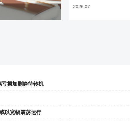
届时，我公司将对交易者的
7、pg2609合约保证金调整为23%，
2026.07
做相应调整，相关品种的手
调整为18%，涨跌停板幅度调整为9
准以交易系统当日结算结果
8、pp2609合约保证金调整为18%
疑问，请及时与您的客户经
郑州
电我司官方客服热线
1、CY2609合约保证金调整为12%，
（4000236678）。特此
CF/OI/RM/SF/SM
2609合约保证金调整
货有限责任公司2026年7月
FG
2609合约保证金调整为16%
，CJ
整为57%
2、MA2609合约保证金调整为17
璃亏损加剧静待转机
3、PF2609合约保证金调整为17%
4、PL2609合约保证金调整为17%
5、PR2609合约保证金调整为17%
6、
PX2
609合约保证金调整为17%
月或以宽幅震荡运行
7、TA2609合约保证金调整为17%
8、SA2609合约保证金调整为15%