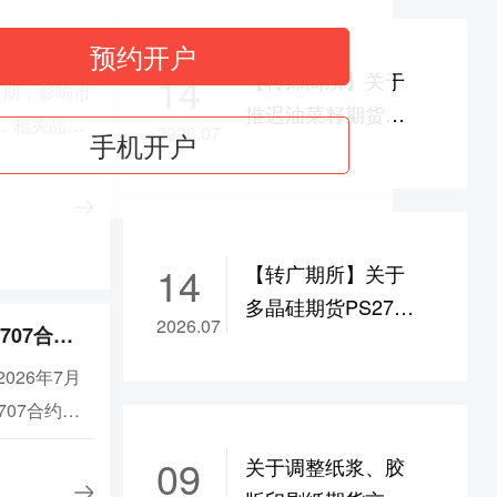
为9%
提示公告
预约开户
ad2609合约保证金调整为17%，
ad2610-2702合约保
14
【转郑商所】关于
为8%
近期，影响市
推迟油菜籽期货
度调整为8%
，相关品种
2026.07
手机开户
RS2707合约及后续
调整为17%，bu/br
2609合约保证金调整为19%
体加强风险
合约挂牌的通知 第-
608合约保证金调整为22%
维护市场平
-文号 | 2026-07-13
常监管，严
郑商函〔2026〕
/c/jd/m/y
2609合约保证金调整为14%，
市场正常秩
14
【转广期所】关于
668号
b
2609合约保证金调整为17%，
i2609合约保证金调整
所2026年
多晶硅期货PS2707
9%
2026.07
关于调整多晶硅期货PS2707合约、碳酸锂期货LC2707合约交易手续费的通知
合约、碳酸锂期货
涨跌停板幅度调整为9%
LC2707合约有关事
026年7月
涨跌停板幅度调整为9%
项的公告
707合约、
，涨跌停板幅度调整为8%
交易手续
，涨跌停板幅度调整为11%
09
关于调整纸浆、胶
进行调整。
，涨跌停板幅度调整为11%