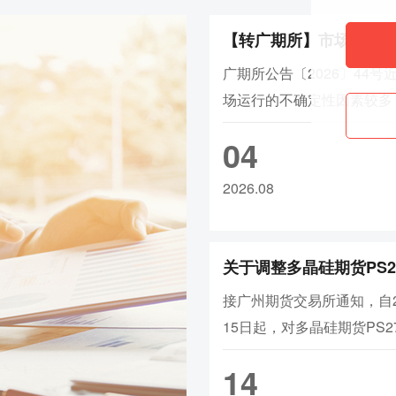
证金调整为16%，涨跌停板幅度调整
【转广期所】市场风险
9、ad2608合约保证金调整为22%，
证金调整为15%，涨跌停板幅度调整
广期所公告〔2026〕44号
10、wr2609-2702合约涨跌停板幅
场运行的不确定性因素较多
11、rb/hc/ss/ru/sp/op
2609合约保证金
价格波动较大。请各市场主
04
12、br/hc/rb/ss/op/sp/ru/bu2
防范，理性合规参与市场，
大连
稳运行。我所将持续强化日
2026.08
1、rr/cs2609合约保证金调整为13%，a/b
肃查处各类违规行为，维护
lg/lh/p
2609合约保证金调整为15%，f
序。特此公告。广州期货交易
为18%，jm/j2609合约保证金调整为1
8月3日
2、l2609合约保证金调整为18%，
接广州期货交易所通知，自2
3、v2609合约保证金调整为18%，
15日起，对多晶硅期货PS2
4、bz2609合约保证金调整为17%
碳酸锂期货LC2707合约的
5、eb2609合约保证金调整为20%
14
费、日内平今仓交易手续费
6、eg2609合约保证金调整为20%