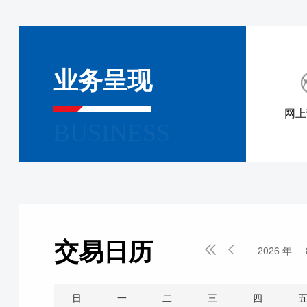
业务呈现
网上
BUSINESS
交易日历


2026 年
日
一
二
三
四