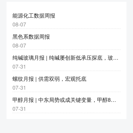
度调整为9%
3、v2609合约保证金调整为18%，涨跌停板
能源化工数据周报
幅度调整为9%
08-07
4、bz2609合约保证金调整为17%，涨跌停板
黑色系数据周报
幅度调整为8%
08-07
5、eb2609合约保证金调整为20%，涨跌停板
纯碱玻璃月报 | 纯碱屡创新低承压探底，玻璃亏损加剧静待转机
幅度调整为11%
07-31
6、eg2609合约保证金调整为20%，涨跌停板
幅度调整为11%
螺纹月报 | 供需双弱，宏观托底
7、pg2609合约保证金调整为23%，涨跌停板
07-31
幅度调整为14%；pg2610-2702合约保证金调
甲醇月报 | 中东局势或成关键变量，甲醇8月或以宽幅震荡运行
整为18%，涨跌停板幅度调整为9%
07-31
8、pp2609合约保证金调整为18%，涨跌停板
幅度调整为9%
郑州