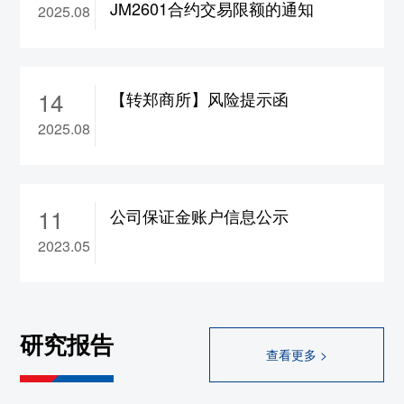
JM2601合约交易限额的通知
2025.08
合约保证金调整为17%，
ad2610-2702合约保
证金调整为15%，涨跌停板幅度调整为8%
10、wr2609-2702合约涨跌停板幅度调整为
14
8%
【转郑商所】风险提示函
11、rb/hc/ss/ru/sp/op
2609合约保证金调整为
2025.08
17%，bu/br
2609合约保证金调整为19%
12、br/hc/rb/ss/op/sp/ru/bu2608合约保证金调
整为22%
11
公司保证金账户信息公示
大连
2023.05
1、rr/cs2609合约保证金调整为13%，
a/b/c/jd/m/y
2609合约保证金调整为14%，
lg/lh/p
2609合约保证金调整为15%，fb
2609合
研究报告
约保证金调整为17%，
i2609合约保证金调整
查看更多 >
为18%，jm/j2609合约保证金调整为19%
2、l2609合约保证金调整为18%，涨跌停板幅