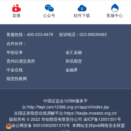
1、CY2609合约保证金调整为12%，SR
2609
合约保证金调整为13%，
直播
公众号
软件下载
客服中心
CF/OI/RM/SF/SM
2609合约保证金调整为
14%，SH/UR
2609合约保证金调整为15%，
客服热线：
投诉电话：
400-023-6678
023-89039483
FG
2609合约保证金调整为16%
，CJ
2609合约
合作伙伴：
保证金调整为17%，
ZC2609合约保证金调整
华创证券
金汇金融
为57%
贵州白酒交易所
和讯期货
2、MA2609合约保证金调整为17%，涨跌停
中金在线
金融界
板幅度调整为9%
期货投教网
3、PF2609合约保证金调整为17%，涨跌停板
幅度调整为9%
中国证监会12386服务平
4、PL2609合约保证金调整为17%，涨跌停板
台:http://fwpt.csrc12386.org.cn/app/nt/index.jsp
幅度调整为9%
全国证券期货在线调解平台:https://tiaojie.investor.org.cn/
版权所有 © 2022 华创期货有限责任公司
渝ICP备12001301号
5、PR2609合约保证金调整为17%，涨跌停
渝公网安备
50010302001375号
本网站支持ipv6网络
安全联盟
板幅度调整为9%