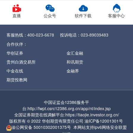
1、CY2609合约保证金调整为12%，SR
2609
合约保证金调整为13%，
直播
公众号
软件下载
客服中心
CF/OI/RM/SF/SM
2609合约保证金调整为
14%，SH/UR
2609合约保证金调整为15%，
客服热线：
投诉电话：
400-023-6678
023-89039483
FG
2609合约保证金调整为16%
，CJ
2609合约
合作伙伴：
保证金调整为17%，
ZC2609合约保证金调整
华创证券
金汇金融
为57%
贵州白酒交易所
和讯期货
2、MA2609合约保证金调整为17%，涨跌停
中金在线
金融界
板幅度调整为9%
期货投教网
3、PF2609合约保证金调整为17%，涨跌停板
幅度调整为9%
中国证监会12386服务平
4、PL2609合约保证金调整为17%，涨跌停板
台:http://fwpt.csrc12386.org.cn/app/nt/index.jsp
幅度调整为9%
全国证券期货在线调解平台:https://tiaojie.investor.org.cn/
版权所有 © 2022 华创期货有限责任公司
渝ICP备12001301号
5、PR2609合约保证金调整为17%，涨跌停
渝公网安备
50010302001375号
本网站支持ipv6网络
安全联盟
板幅度调整为9%