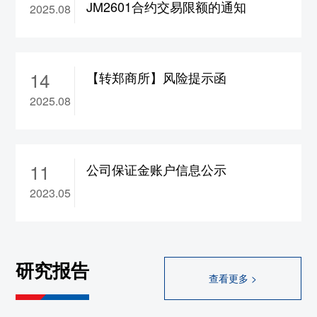
JM2601合约交易限额的通知
2025.08
合约保证金调整为17%，
ad2610-2702合约保
证金调整为15%，涨跌停板幅度调整为8%
10、wr2609-2702合约涨跌停板幅度调整为
14
8%
【转郑商所】风险提示函
11、rb/hc/ss/ru/sp/op
2609合约保证金调整为
2025.08
17%，bu/br
2609合约保证金调整为19%
12、br/hc/rb/ss/op/sp/ru/bu2608合约保证金调
整为22%
11
公司保证金账户信息公示
大连
2023.05
1、rr/cs2609合约保证金调整为13%，
a/b/c/jd/m/y
2609合约保证金调整为14%，
lg/lh/p
2609合约保证金调整为15%，fb
2609合
研究报告
约保证金调整为17%，
i2609合约保证金调整
查看更多 >
为18%，jm/j2609合约保证金调整为19%
2、l2609合约保证金调整为18%，涨跌停板幅