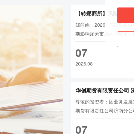
证金调整为16%，涨跌停板幅度调整
【转郑商所】风险提示
9、ad2608合约保证金调整为22%，
证金调整为15%，涨跌停板幅度调整
郑商函〔2026〕726号各
10、wr2609-2702合约涨跌停板幅
期影响尿素市场的不确定性
11、rb/hc/ss/ru/sp/op
2609合约保证金
请各会员单位切实加强投资
07
12、br/hc/rb/ss/op/sp/ru/bu2
险防范工作，提醒投资者理
大连
规交易。特此函告。郑州商
2026.08
1、rr/cs2609合约保证金调整为13%，a/b
2026年8月6日
lg/lh/p
2609合约保证金调整为15%，f
为18%，jm/j2609合约保证金调整为1
2、l2609合约保证金调整为18%，
尊敬的投资者：因业务发展
3、v2609合约保证金调整为18%，
期货有限责任公司济南分公
4、bz2609合约保证金调整为17%
拟由“济南市历下区泺源大街
5、eb2609合约保证金调整为20%
07
食大厦8层816,818”搬迁至
6、eg2609合约保证金调整为20%