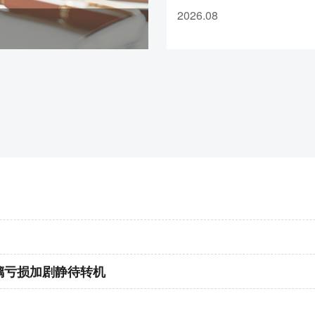
区泺源大街8号绿城金融中心
7、pg2609合约保证金调整为23%，
2026.08
1103室”。新营业场所启用
调整为18%，涨跌停板幅度调整为9
《经营证券期货业务许可证
8、pp2609合约保证金调整为18%
准。本次变更不会对客户资
郑州
易、持仓构成任何影响。衷
1、CY2609合约保证金调整为12%，
长期以来对华创期货的支持
CF/OI/RM/SF/SM
2609合约保证金调整
如既往为您提供更为优质的
FG
2609合约保证金调整为16%
，CJ
分公司联系电话：0531-556
整为57%
司客服热线：400-023-66
2、MA2609合约保证金调整为17
告。 华创期货有限
3、PF2609合约保证金调整为17%
4、PL2609合约保证金调整为17%
5、PR2609合约保证金调整为17%
6、
PX2
609合约保证金调整为17%
璃亏损加剧静待转机
7、TA2609合约保证金调整为17%
8、SA2609合约保证金调整为15%