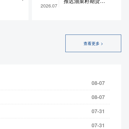
推迟油菜籽期货
B座11层
2026.07
涨跌停板幅度调整为14%；pg2610-2702合约保证金
RS2707合约及后续
日期以换领
%
合约挂牌的通知 第-
》之日为
，涨跌停板幅度调整为9%
-文号 | 2026-07-13
金安全、交
郑商函〔2026〕
心感谢客户
SR
2609合约保证金调整为13%，
668号
查看更多 >
，我们将一
为14%，SH/UR
2609合约保证金调整为15%，
服务。济南
2609合约保证金调整为17%，
ZC2609合约保证金调
68007。公
78。特此公
%，涨跌停板幅度调整为9%
08-07
，涨跌停板幅度调整为9%
，涨跌停板幅度调整为9%
08-07
，涨跌停板幅度调整为9%
，涨跌停板幅度调整为9%
07-31
，涨跌停板幅度调整为9%
07-31
，涨跌停板幅度调整为8%