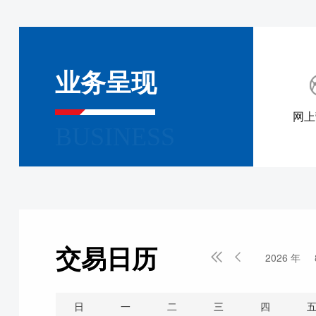
业务呈现
网上
BUSINESS
交易日历


2026 年
日
一
二
三
四