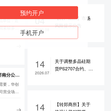
为9%
函
预约开户
ad2609合约保证金调整为17%，
ad2610-2702合约保
04
【转广期所】市场
为8%
会员单位：近
风险提示公告
度调整为8%
因素较多，
2026.08
手机开户
调整为17%，bu/br
2609合约保证金调整为19%
者教育和风
608合约保证金调整为22%
性参与，合
品交易所
/c/jd/m/y
2609合约保证金调整为14%，
14
关于调整多晶硅期
b
2609合约保证金调整为17%，
i2609合约保证金调整
货PS2707合约、碳
9%
2026.07
华创期货有限责任公司 济南分公司营业场所变更公告
酸锂期货LC2707合
涨跌停板幅度调整为9%
约交易手续费的通
需要，华创
涨跌停板幅度调整为9%
知
司营业场所
，涨跌停板幅度调整为8%
3号山东粮
，涨跌停板幅度调整为11%
14
【转郑商所】关于
“济南市历下
，涨跌停板幅度调整为11%